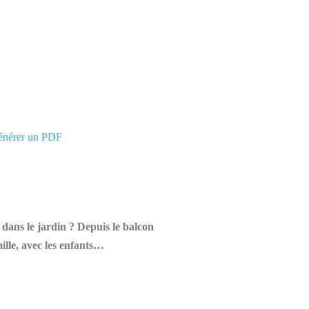
bre de vues :
442
ans le jardin ? Depuis le balcon
mille, avec les enfants…