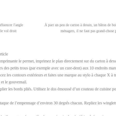
fluencer l'angle
À part un peu de carton à dessin, un bâton de bois
le vol droit
ménagers, il ne faut pas grand-chose p
rticle
’imprimante le permet, imprimez le plan directement sur du carton à des
ites des petits trous (par exemple avec un cure-dent) aux 10 endroits m
racez les contours extérieurs et faites une marque au stylo à chaque X à t
et le gouvernail.
plier les bords pliés. Utilisez le dos émoussé d’un couteau de cuisine pou
d’attaque de l’empennage d’environ 30 degrés chacun. Repliez les winglets