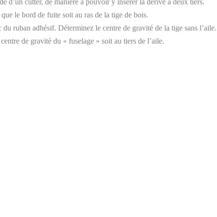
de d’un cutter, de manière à pouvoir y insérer la dérive à deux tiers.
que le bord de fuite soit au ras de la tige de bois.
c du ruban adhésif. Déterminez le centre de gravité de la tige sans l’aile
centre de gravité du « fuselage » soit au tiers de l’aile.