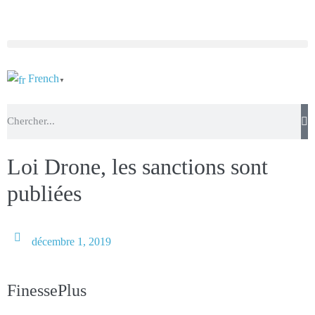
French
▼
Loi Drone, les sanctions sont
publiées
décembre 1, 2019
Nbre de vues :
1 885
FinessePlus