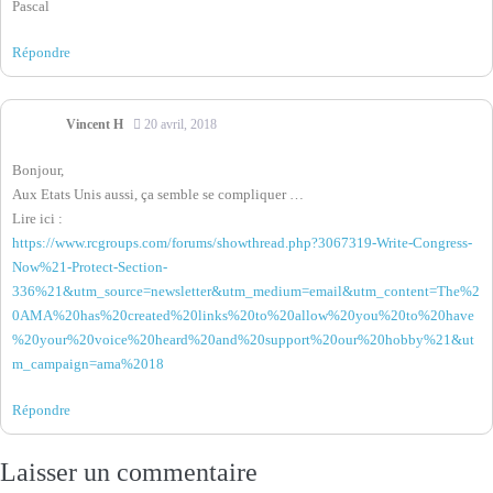
Pascal
Répondre
Vincent H
20 avril, 2018
Bonjour,
Aux Etats Unis aussi, ça semble se compliquer …
Lire ici :
https://www.rcgroups.com/forums/showthread.php?3067319-Write-Congress-
Now%21-Protect-Section-
336%21&utm_source=newsletter&utm_medium=email&utm_content=The%2
0AMA%20has%20created%20links%20to%20allow%20you%20to%20have
%20your%20voice%20heard%20and%20support%20our%20hobby%21&ut
m_campaign=ama%2018
Répondre
Laisser un commentaire