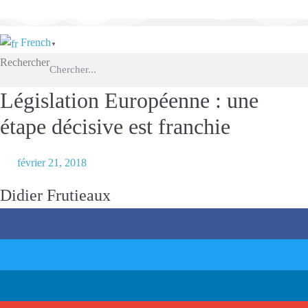
Sauter
au
French
contenu
▼
Rechercher
Législation Européenne : une
étape décisive est franchie
février 21, 2018
Nbre de vues :
338
Didier Frutieaux