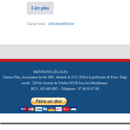
Lire plus
Compétition
et
Planeur
de
Classé sous :
Aéromodélisme
Plaine
MENTIONS LÉGALES
Finesse Plus, Association loi de 1901, déclarée le 2/11/ 2016 à la préfecture de Paris. Siège
social : 220 bis Avenue de Verdun 92130 Issy-les-Moulineaux.
RCS : 823 603 865 – Téléphone : 07 49 92 67 09