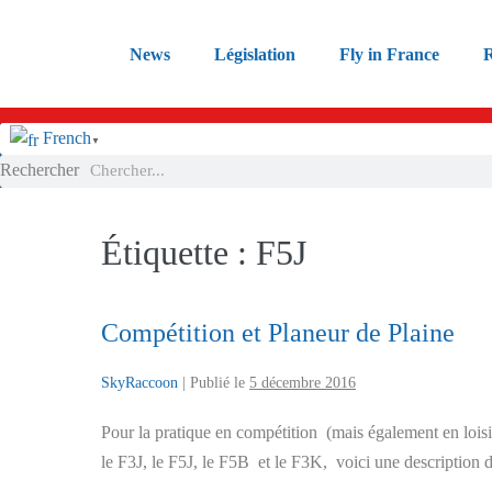
Sauter
au
News
Législation
Fly in France
R
contenu
French
▼
Rechercher
Étiquette :
F5J
Compétition et Planeur de Plaine
SkyRaccoon
|
Publié le
5 décembre 2016
Pour la pratique en compétition (mais également en loisi
le F3J, le F5J, le F5B et le F3K, voici une description 