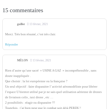
15
commentaires
guillot
13 février, 2021
Merci. Très bon résumé, c’est très clair.
Répondre
MÉLON
13 février, 2021
Rien d’autre qu’une sacré » USINE A GAZ » incompréhensible , sans
doute inappliquée .
Que choisir : la loi européenne ou la française ?
Un seul objectif : faire disparaitre l’ activité aéromodéliste pour libérer
l’espace U bientot utilisé par je ne sais quel utilisation aérienne de drones
de livraison colis , taxi drone , etc …
2 possibilités : réagir ou disparaitre !!!
Toutefois , j’ai bien peur que le combat soit déjà PERDU !