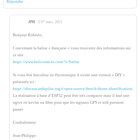
Répondre
JPH
07 mars, 2021
Bonjour Roberto,
Concernant la balise « française » vous trouverez des informations sur
ce site :
https://www.helicomicro.com/?s=balise
Si vous être bricoleur en électronique il existe une version « DIY »
présentée ici :
https://discuss.ardupilot.org/t/open-source-french-drone-identification/
La réalisation à base d’ESP32 peut être très compacte mais il faut une
ogive en kevlar ou fibre pour que les signaux GPS et wifi puissent
passer
Cordialement
Jean-Philippe