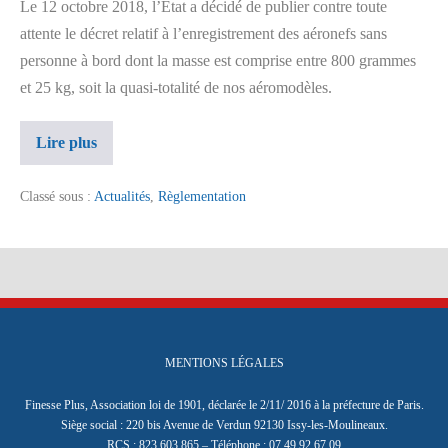
Le 12 octobre 2018, l’Etat a décidé de publier contre toute
attente le décret relatif à l’enregistrement des aéronefs sans
personne à bord dont la masse est comprise entre 800 grammes
et 25 kg, soit la quasi-totalité de nos aéromodèles.
Lire plus
Classé sous :
Actualités
,
Règlementation
MENTIONS LÉGALES
Finesse Plus, Association loi de 1901, déclarée le 2/11/ 2016 à la préfecture de Paris.
Siège social : 220 bis Avenue de Verdun 92130 Issy-les-Moulineaux.
RCS : 823 603 865 – Téléphone : 07 49 92 67 09